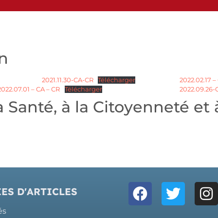
on
2021.11.30-CA-CR
Télécharger
2022.02.17 –
2022.07.01 – CA – CR
Télécharger
2022.09.26-
a Santé, à la Citoyenneté et
ES D'ARTICLES
és