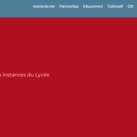
monlycée.net
|
ParcourSup
|
Educonnect
|
Turboself
|
CDI
s instances du Lycée