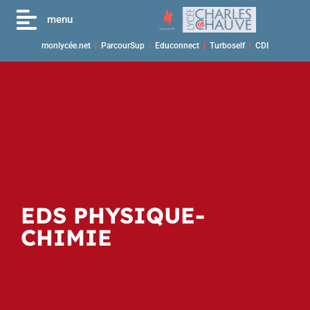
menu
monlycée.net
|
ParcourSup
|
Educonnect
|
Turboself
|
CDI
EDS PHYSIQUE-
CHIMIE