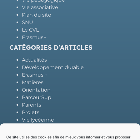
Vie associative
Plan du site
SNU
Le CVL
Erasmus+
CATÉGORIES D'ARTICLES
Actualités
Développement durable
Erasmus +
Matières
Orientation
ParcourSup
Parents
Projets
Vie lycéenne
Ce site utilise des cookies afin de mieux vous informer et vous proposer