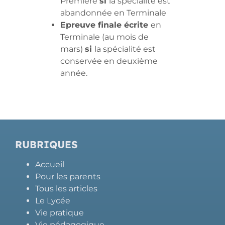
Première
si
la spécialité est
abandonnée en Terminale
Epreuve finale écrite
en
Terminale (au mois de
mars)
si
la spécialité est
conservée en deuxième
année.
RUBRIQUES
Accueil
Pour les parents
Tous les articles
Le Lycée
Vie pratique
Vie pédagogique