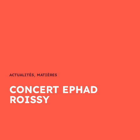
,
ACTUALITÉS
MATIÈRES
CONCERT EPHAD
ROISSY